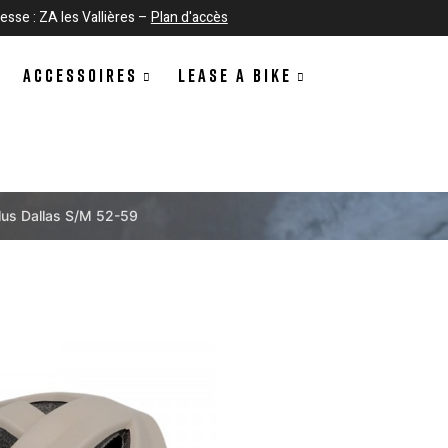
esse : ZA les Vallières –
Plan d'accès
ACCESSOIRES
LEASE A BIKE
lus Dallas S/M 52-59